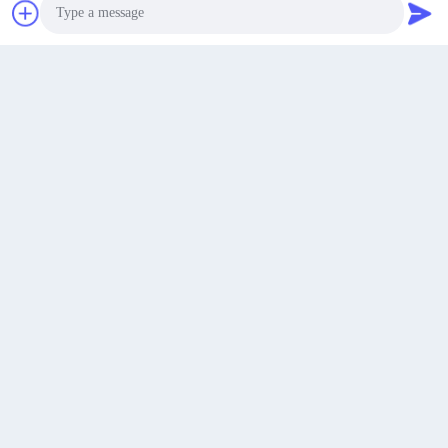
Faça uma cotação
Submeter
Photo
Video Call
Audio Call
- Não, não.2715Rua Gaoshi, cidade de Huating, distrito
de Jiading, Shanghai China
Endereço
inquiry@npackchina.com
E-mail