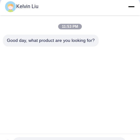
Kelvin Liu
Como industrializar a produção de ketchup?
2024-08-30 16:36:23
11:53 PM
Good day, what product are you looking for?
contato