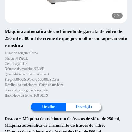
2
/
6
Máquina automática de enchimento de garrafa de vidro de
250 ml e 500 ml de creme de queijo e molho com aquecimento
e mistura
Lugar de origem: China
Marca: N PACK
Certificação: CE
Número do modelo: NP-VF
Quantidade de ordem mínima: 1
Preço: 9000USD/set to 50000USD/set
Detalhes da embalagem: Caixa de madeira
Tempo de entrega: 40 dias úteis
Habilidade da fonte: 100 SETS
Detalhe
Descrição
Destacar:
Máquina de enchimento de frascos de vidro de 250 ml
,
Máquina automática de enchimento de frascos de vidro
,
Máquina de enchimento de frascos de vidro de 500 ml