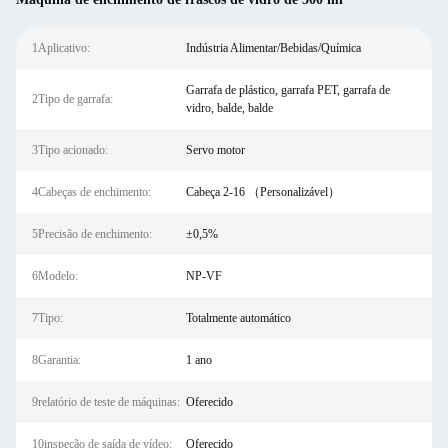
1Aplicativo:
Indústria Alimentar/Bebidas/Química
Garrafa de plástico, garrafa PET, garrafa de
2Tipo de garrafa:
vidro, balde, balde
3Tipo acionado:
Servo motor
4Cabeças de enchimento:
Cabeça 2-16 （Personalizável）
5Precisão de enchimento:
±0,5%
6Modelo:
NP-VF
7Tipo:
Totalmente automático
8Garantia:
1 ano
9relatório de teste de máquinas:
Oferecido
10inspeção de saída de vídeo:
Oferecido