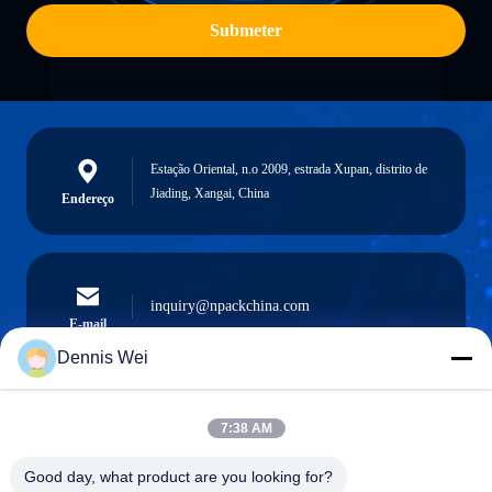
Submeter
Estação Oriental, n.o 2009, estrada Xupan, distrito de
Jiading, Xangai, China
Endereço
inquiry@npackchina.com
E-mail
Dennis Wei
7:38 AM
0086-21-66035560
Telefone
Good day, what product are you looking for?