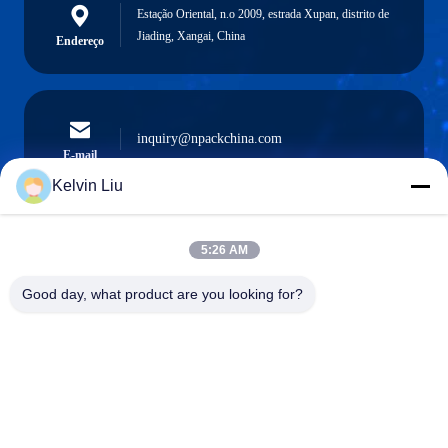
Estação Oriental, n.o 2009, estrada Xupan, distrito de
Jiading, Xangai, China
Endereço
inquiry@npackchina.com
E-mail
Kelvin Liu
5:26 AM
0086-21-66035560
Telefone
Good day, what product are you looking for?
Shanghai Npack Automation Equipment Co.,
Ltd.