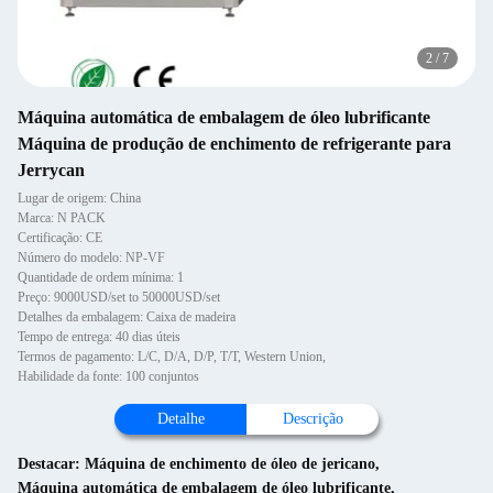
2
/
7
Máquina automática de embalagem de óleo lubrificante
Máquina de produção de enchimento de refrigerante para
Jerrycan
Lugar de origem: China
Marca: N PACK
Certificação: CE
Número do modelo: NP-VF
Quantidade de ordem mínima: 1
Preço: 9000USD/set to 50000USD/set
Detalhes da embalagem: Caixa de madeira
Tempo de entrega: 40 dias úteis
Termos de pagamento: L/C, D/A, D/P, T/T, Western Union,
Habilidade da fonte: 100 conjuntos
Detalhe
Descrição
Destacar:
Máquina de enchimento de óleo de jericano
,
Máquina automática de embalagem de óleo lubrificante
,