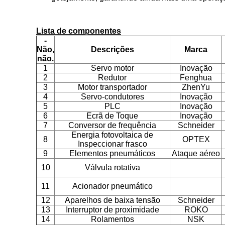
Lista de componentes
-
Não,
Descrições
Marca
não.
1
Servo motor
Inovação
2
Redutor
Fenghua
3
Motor transportador
ZhenYu
4
Servo-condutores
Inovação
5
PLC
Inovação
6
Ecrã de Toque
Inovação
7
Conversor de frequência
Schneider
Energia fotovoltaica de
8
OPTEX
Inspeccionar frasco
9
Elementos pneumáticos
Ataque aéreo
10
Válvula rotativa
11
Acionador pneumático
12
Aparelhos de baixa tensão
Schneider
13
Interruptor de proximidade
ROKO
14
Rolamentos
NSK