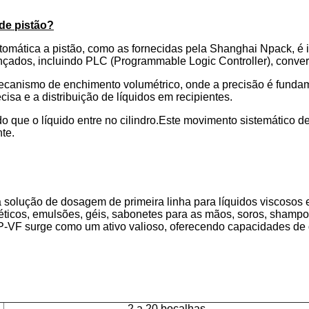
de pistão?
ática a pistão, como as fornecidas pela Shanghai Npack, é in
nçados, incluindo PLC (Programmable Logic Controller), conver
ecanismo de enchimento volumétrico, onde a precisão é fundam
cisa e a distribuição de líquidos em recipientes.
 que o líquido entre no cilindro.Este movimento sistemático d
te.
olução de dosagem de primeira linha para líquidos viscosos e
éticos, emulsões, géis, sabonetes para as mãos, soros, shamp
-VF surge como um ativo valioso, oferecendo capacidades de
2 a 20 bocalhas