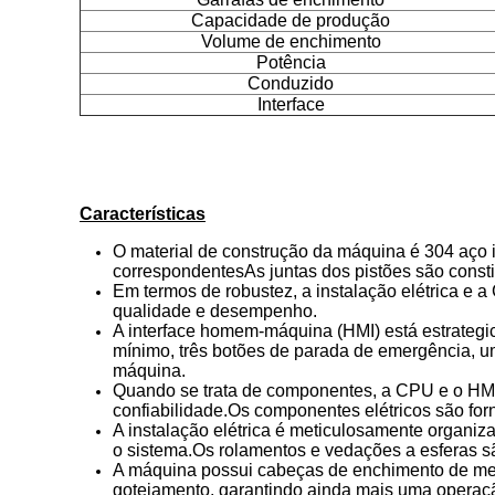
Capacidade de produção
Volume de enchimento
Potência
Conduzido
Interface
Características
O material de construção da máquina é 304 aço i
correspondentesAs juntas dos pistões são consti
Em termos de robustez, a instalação elétrica e
qualidade e desempenho.
A interface homem-máquina (HMI) está estrategi
mínimo, três botões de parada de emergência, um 
máquina.
Quando se trata de componentes, a CPU e o HM
confiabilidade.Os componentes elétricos são for
A instalação elétrica é meticulosamente organiz
o sistema.Os rolamentos e vedações a esferas s
A máquina possui cabeças de enchimento de mer
gotejamento, garantindo ainda mais uma operação