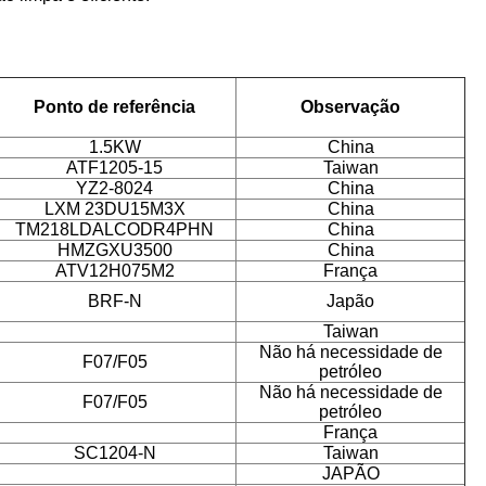
Ponto de referência
Observação
1.5KW
China
ATF1205-15
Taiwan
YZ2-8024
China
LXM 23DU15M3X
China
TM218LDALCODR4PHN
China
HMZGXU3500
China
ATV12H075M2
França
BRF-N
Japão
Taiwan
Não há necessidade de
F07/F05
petróleo
Não há necessidade de
F07/F05
petróleo
França
SC1204-N
Taiwan
JAPÃO