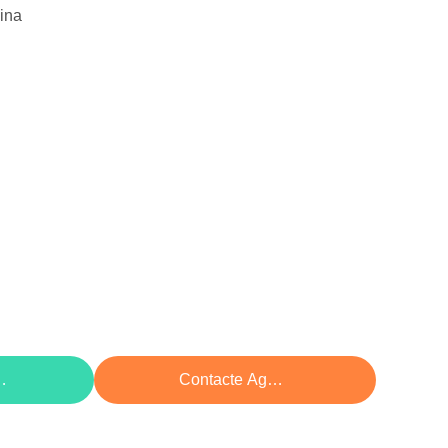
ina
eço
Contacte Agora