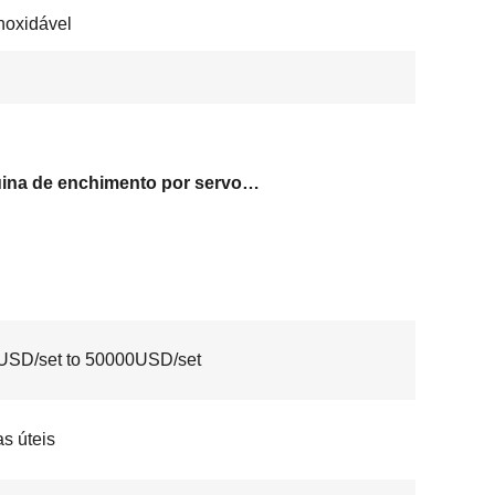
noxidável
Máquina de enchimento por servo pistão
USD/set to 50000USD/set
as úteis