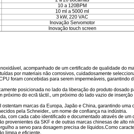
10 a 120BPM
10 ml a 5000 ml
3 kW, 220 VAC
Inovação Servomotor
Inovação touch screen
noxidável, acompanhado de um certificado de qualidade do mate
tuídas por materiais não corrosivos, cuidadosamente seleccio
 a CPU foram concebidas para serem impermeáveis, garantindo d
camente posicionada no lado da liberação do produto dosado pa
próximo do ecrã táctil., um próximo do lado vazio de inserção 
I ostentam marcas da Europa, Japão e China, garantindo uma 
necidos pela Schneider., um nome de confiança na indústria.
ada, com cada cabo identificado e documentado através de um d
ão provenientes da SKF e de outras marcas chinesas de alto n
gulho a servo para dosagem precisa de líquidos.Como caracter
 limpa e eficiente.