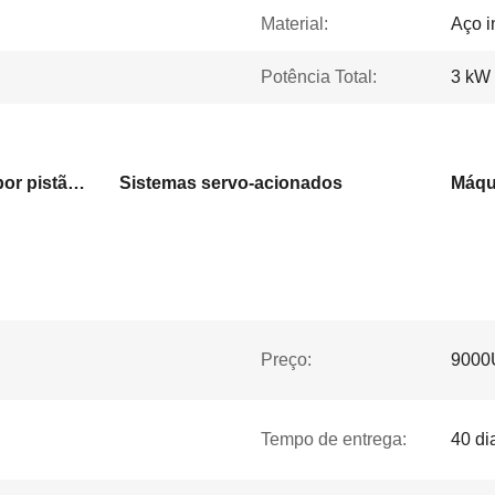
Material:
Aço i
Potência Total:
3 kW
Máquina de enchimento por pistão volumétrico
Sistemas servo-acionados
Preço:
9000
Tempo de entrega:
40 di