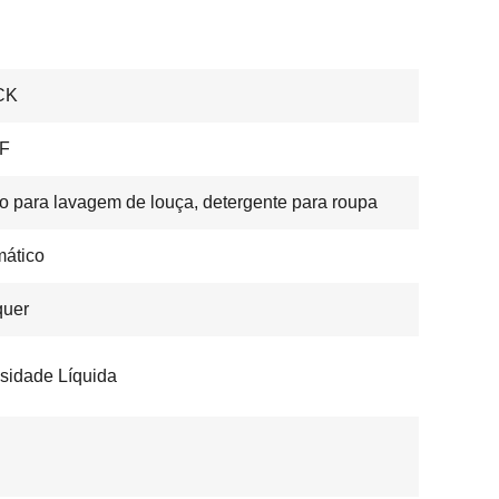
CK
F
do para lavagem de louça, detergente para roupa
ático
quer
sidade Líquida