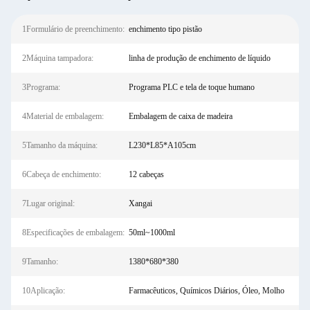
1Formulário de preenchimento:
enchimento tipo pistão
2Máquina tampadora:
linha de produção de enchimento de líquido
3Programa:
Programa PLC e tela de toque humano
4Material de embalagem:
Embalagem de caixa de madeira
5Tamanho da máquina:
L230*L85*A105cm
6Cabeça de enchimento:
12 cabeças
7Lugar original:
Xangai
8Especificações de embalagem:
50ml~1000ml
9Tamanho:
1380*680*380
10Aplicação:
Farmacêuticos, Químicos Diários, Óleo, Molho