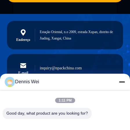
Estação Oriental, n.o 2009, estrada Xupan, distrito de
Jiading, Xangai, China
Endereço
inquiry@npackchina.com
E-mail
Dennis Wei
1:11 PM
0086-21-66035560
Telefone
Good day, what product are you looking for?