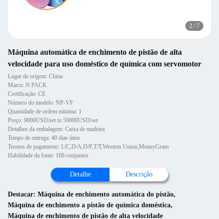
2
/
7
Máquina automática de enchimento de pistão de alta
velocidade para uso doméstico de química com servomotor
Lugar de origem: China
Marca: N PACK
Certificação: CE
Número do modelo: NP-VF
Quantidade de ordem mínima: 1
Preço: 9000USD/set to 50000USD/set
Detalhes da embalagem: Caixa de madeira
Tempo de entrega: 40 dias úteis
Termos de pagamento: L/C,D/A,D/P,T/T,Western Union,MoneyGram
Habilidade da fonte: 100 conjuntos
Detalhe
Descrição
Destacar:
Máquina de enchimento automática do pistão
,
Máquina de enchimento a pistão de química doméstica
,
Máquina de enchimento de pistão de alta velocidade